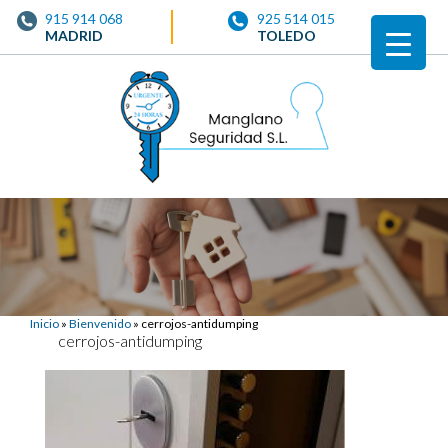
915 914 068
925 514 015
MADRID
TOLEDO
Inicio
»
Bienvenido
»
cerrojos-antidumping
cerrojos-antidumping