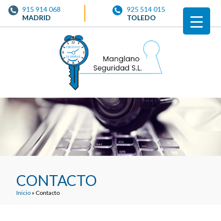
915 914 068
925 514 015
MADRID
TOLEDO
CONTACTO
Inicio
»
Contacto